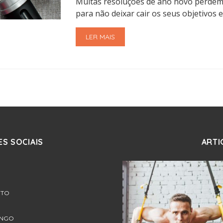
Muitas resoluções de ano novo perdem
para não deixar cair os seus objetivos 
LER MAIS
S SOCIAIS
ARTI
RTO
ONGO