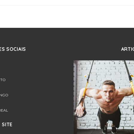
S SOCIAIS
ARTI
RTO
ONGO
REAL
 SITE